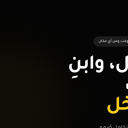
 وقت ومن أي مكان
 وابنِ
خل