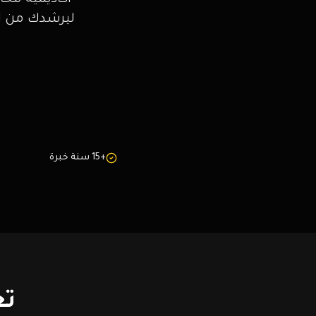
أكاديمية مح
ليرشدك من ال
+15 سنة خبرة
تع