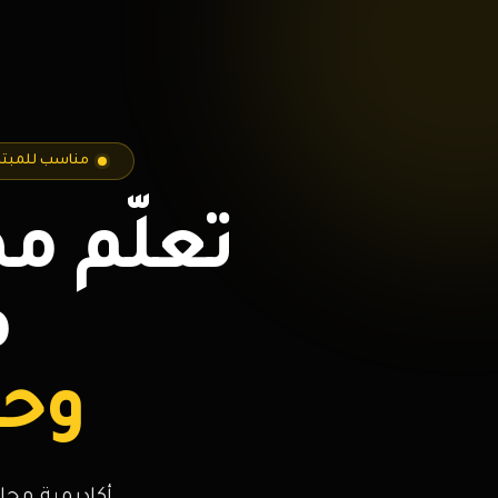
مناسب للمبتدئ
تعلّم م
م
وحو