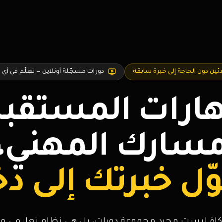
ين دون الحاجة إلى خبرة سابقة
دورات مسجّلة أونلاين — تعلّم في أي
هارات المستقبل،
سارك المهني،
ّل خبرتك إلى د